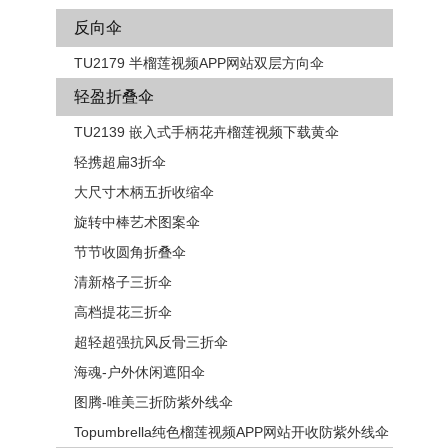
反向伞
TU2179 半榴莲视频APP网站双层方向伞
轻盈折叠伞
TU2139 嵌入式手柄花卉​​榴莲视频下载黄伞
轻携超扁3折伞
大尺寸木柄五折收缩伞
旋转中棒艺术图案伞
节节收圆角折叠伞
清新格子三折伞
高档提花三折伞
超轻超强抗风反骨三折伞
海魂-户外休闲遮阳伞
图腾-唯美三折防紫外线伞
Topumbrella纯色榴莲视频APP网站开收防紫外线伞